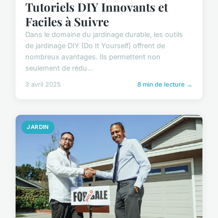
Tutoriels DIY Innovants et
Faciles à Suivre
Dans le domaine du jardinage durable, les outils
de jardinage DIY (Do It Yourself) offrent de
nombreux avantages. Ils permettent non
seulement de rédu...
3 avril 2025
8 min de lecture →
JARDIN