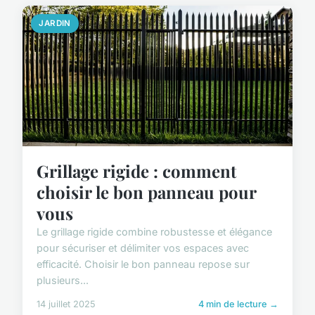
JARDIN
Grillage rigide : comment
choisir le bon panneau pour
vous
Le grillage rigide combine robustesse et élégance
pour sécuriser et délimiter vos espaces avec
efficacité. Choisir le bon panneau repose sur
plusieurs...
14 juillet 2025
4 min de lecture →