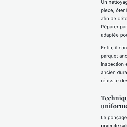
Un nettoyag
pièce, ôter
afin de dét
Réparer par
adaptée pou
Enfin, il co
parquet anci
inspection 
ancien dura
réussite de
Techniqu
uniform
Le ponçage 
grain de sa