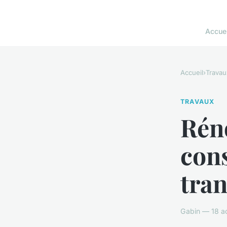
Accuei
Accueil
›
Travau
TRAVAUX
Réno
cons
tran
Gabin — 18 ao