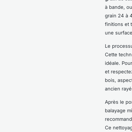
à bande, ou
grain 24 à 
finitions et
une surface
Le processu
Cette techn
idéale. Pou
et respecte
bois, aspec
ancien rayé
Après le po
balayage mi
recommandé 
Ce nettoyag