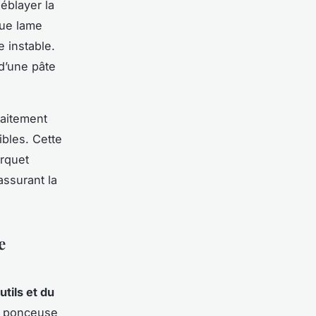
éblayer la
que lame
 instable.
 d’une pâte
traitement
ibles. Cette
arquet
assurant la
e
tils et du
la ponceuse