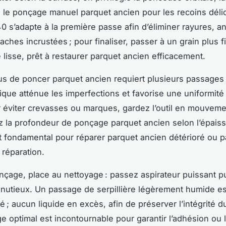
 le ponçage manuel parquet ancien pour les recoins déli
40 s’adapte à la première passe afin d’éliminer rayures, 
 taches incrustées ; pour finaliser, passer à un grain plus f
 lisse, prêt à restaurer parquet ancien efficacement.
s de poncer parquet ancien requiert plusieurs passages 
ique atténue les imperfections et favorise une uniformité
r éviter crevasses ou marques, gardez l’outil en mouveme
z la profondeur de ponçage parquet ancien selon l’épais
t fondamental pour réparer parquet ancien détérioré ou p
 réparation.
nçage, place au nettoyage : passez aspirateur puissant p
nutieux. Un passage de serpillière légèrement humide es
; aucun liquide en excès, afin de préserver l’intégrité du 
e optimal est incontournable pour garantir l’adhésion ou 