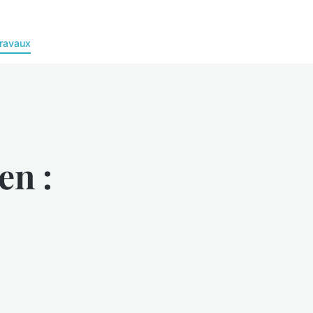
ravaux
en :