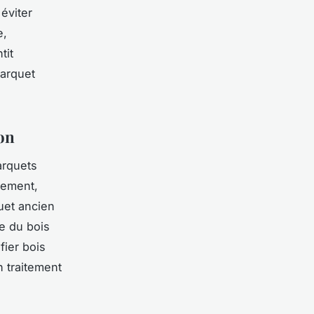
éviter
e,
tit
parquet
on
arquets
cement,
quet ancien
e du bois
fier bois
n traitement