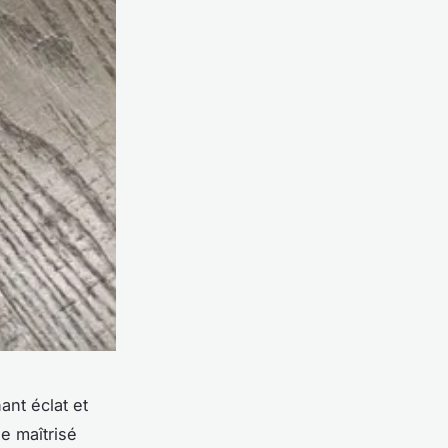
ant éclat et
e maîtrisé