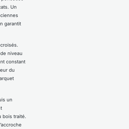
cats. Un
anciennes
in garantit
croisés.
 de niveau
nt constant
seur du
arquet
uis un
t
bois traité.
l’accroche