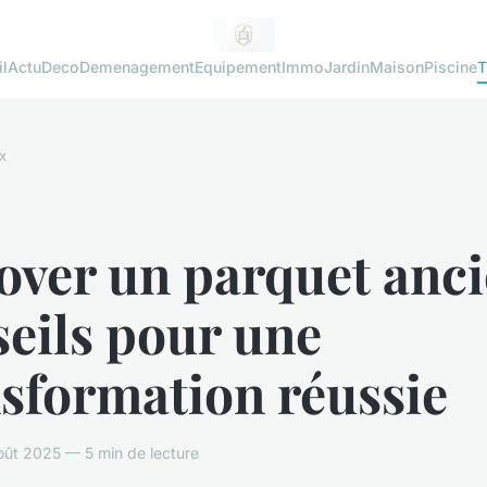
l
Actu
Deco
Demenagement
Equipement
Immo
Jardin
Maison
Piscine
T
x
ver un parquet anci
eils pour une
sformation réussie
ût 2025 — 5 min de lecture