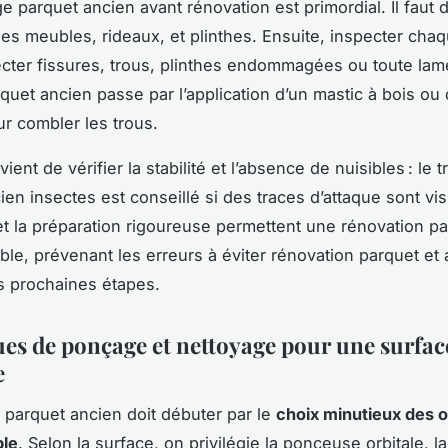
e parquet ancien avant rénovation est primordial. Il faut d
 les meubles, rideaux, et plinthes. Ensuite, inspecter cha
ecter fissures, trous, plinthes endommagées ou toute lame
quet ancien passe par l’application d’un mastic à bois ou
r combler les trous.
nvient de vérifier la stabilité et l’absence de nuisibles : le 
en insectes est conseillé si des traces d’attaque sont vis
et la préparation rigoureuse permettent une rénovation p
ble, prévenant les erreurs à éviter rénovation parquet et 
s prochaines étapes.
es de ponçage et nettoyage pour une surfac
e
parquet ancien doit débuter par le
choix minutieux des ou
ble
. Selon la surface, on privilégie la ponceuse orbitale, 