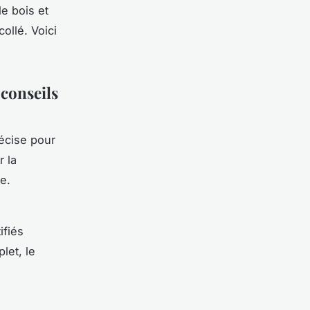
e bois et
ollé. Voici
 conseils
écise pour
r la
e.
ifiés
let, le