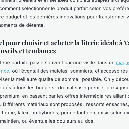
mmiers, oreillers et ensembles complets adaptés à chaqu
omment sélectionner le produit parfait selon vos préfér
tre budget et les dernières innovations pour transformer 
moments de détente.
el pour choisir et acheter la literie idéale à V
onseils et tendances
literie parfaite passe souvent par une visite dans un
magas
lence
, où l’éventail des matelas, sommiers, et accessoires
iser la meilleure qualité de sommeil possible. On y déco
aptés à tous les budgets : du matelas « premier prix » jus
remium, en passant par les offres intermédiaires alliant 
. Différents matériaux sont proposés : ressorts ensaché
forme, latex, ou hybrides, permettant de choisir selon m
maintien, ou éventuelles douleurs au dos.