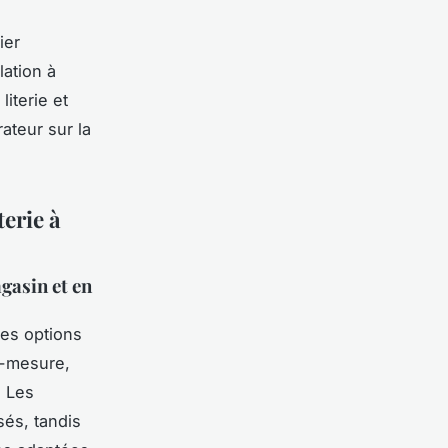
ier
lation à
iterie et
ateur sur la
terie à
gasin et en
des options
r-mesure,
. Les
sés, tandis