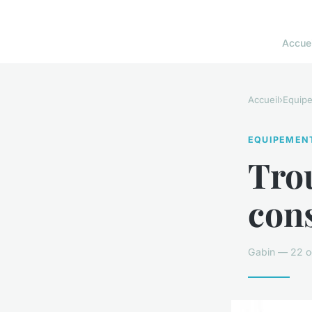
Accuei
Accueil
›
Equip
EQUIPEMEN
Trou
cons
Gabin — 22 o