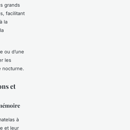
es grands
 facilitant
à la
la
le ou d’une
er les
e nocturne.
ons et
 mémoire
matelas à
 et leur