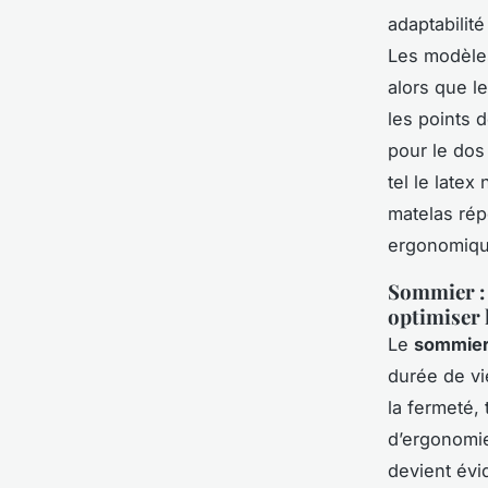
adaptabilit
Les modèles
alors que l
les points d
pour le dos
tel le latex
matelas rép
ergonomique
Sommier : 
optimiser 
Le
sommier 
durée de vie
la fermeté,
d’ergonomie
devient évi