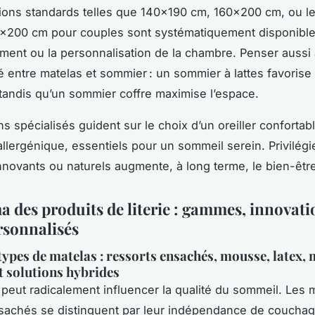
ons standards telles que 140x190 cm, 160x200 cm, ou l
x200 cm pour couples sont systématiquement disponibles,
ment ou la personnalisation de la chambre. Penser aussi 
té entre matelas et sommier : un sommier à lattes favorise 
, tandis qu’un sommier coffre maximise l’espace.
s spécialisés guident sur le choix d’un oreiller confortab
allergénique, essentiels pour un sommeil serein. Privilégi
nnovants ou naturels augmente, à long terme, le bien-êtr
 des produits de literie : gammes, innovati
rsonnalisés
types de matelas : ressorts ensachés, mousse, latex,
t solutions hybrides
peut radicalement influencer la qualité du sommeil. Les 
sachés se distinguent par leur indépendance de couchage