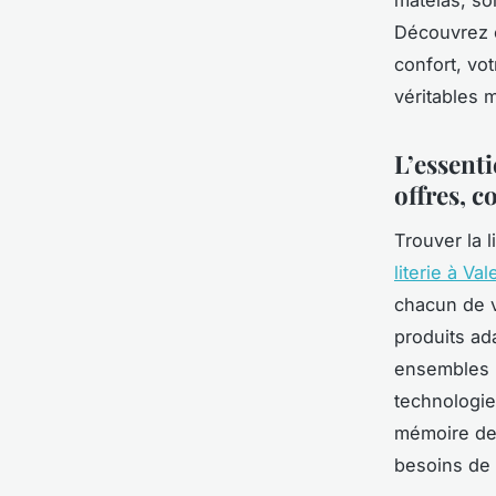
matelas, so
Découvrez c
confort, vo
véritables 
L’essenti
offres, c
Trouver la 
literie à Va
chacun de v
produits ad
ensembles p
technologie
mémoire de 
besoins de 