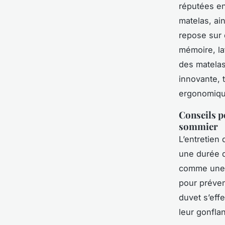
réputées en
matelas, ai
repose sur 
mémoire, la
des matelas
innovante, t
ergonomiqu
Conseils po
sommier
L’entretien
une durée d
comme une 
pour préveni
duvet s’eff
leur gonflan