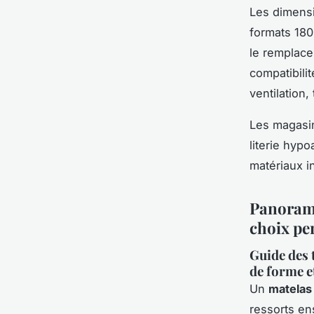
Les dimensi
formats 180
le remplace
compatibili
ventilation
Les magasin
literie hypo
matériaux i
Panorama
choix pe
Guide des 
de forme e
Un
matelas
ressorts en