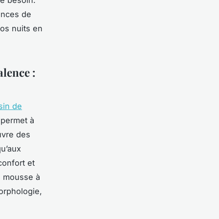
e besoin.
ences de
vos nuits en
alence :
in de
 permet à
uvre des
qu’aux
confort et
s, mousse à
orphologie,