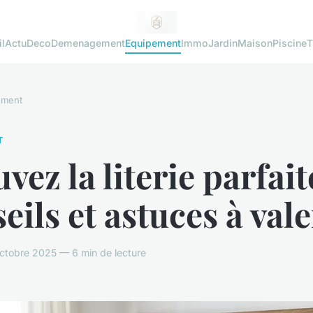
l
Actu
Deco
Demenagement
Equipement
Immo
Jardin
Maison
Piscine
T
ement
T
vez la literie parfait
eils et astuces à val
ctobre 2025 — 6 min de lecture