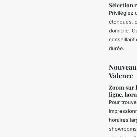
Sélection r
Privilégiez
étendues, co
domicile. Op
conseillant
durée.
Nouveauté
Valence
Zoom sur l
ligne, hor
Pour trouv
impression
horaires lar
showrooms f