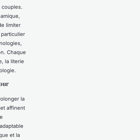
 couples.
namique,
e limiter
particulier
nologies,
tion. Chaque
la literie
ologie.
pour
rolonger la
et affinent
he
 adaptable
que et la