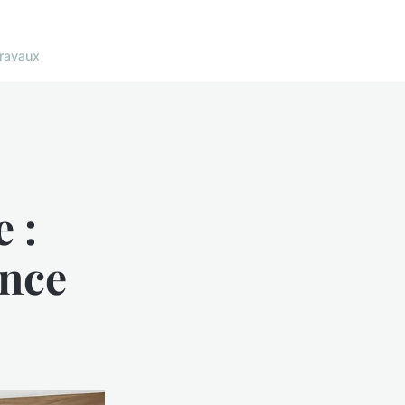
ravaux
e :
ence