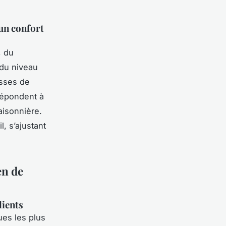
 un confort
, du
 du niveau
sses de
répondent à
aisonnière.
, s’ajustant
en de
lients
ues les plus