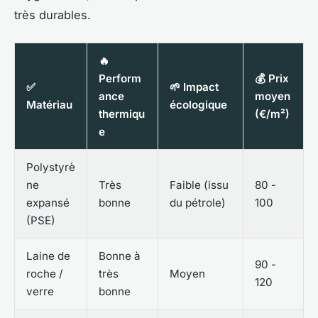
très durables.
🔥
Perform
💰 Prix
✅
🌱 Impact
ance
moyen
Matériau
écologique
thermiqu
(€/m²)
e
Polystyrè
ne
Très
Faible (issu
80 -
expansé
bonne
du pétrole)
100
(PSE)
Laine de
Bonne à
90 -
roche /
très
Moyen
120
verre
bonne